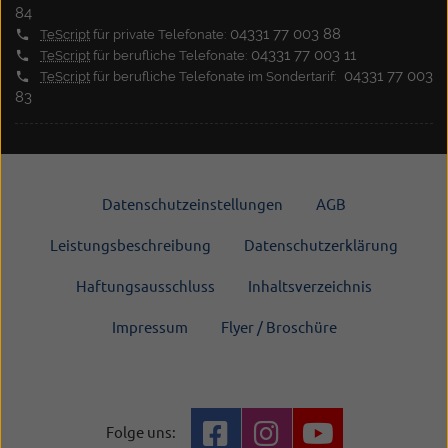
84
04331 77 003 88
TeScript
für private Telefonate:
04331 77 003 11
TeScript
für berufliche Telefonate:
04331 77 003
TeScript
für berufliche Telefonate im Sondertarif:
83
Datenschutzeinstellungen
AGB
Leistungsbeschreibung
Datenschutzerklärung
Haftungsausschluss
Inhaltsverzeichnis
Impressum
Flyer / Broschüre
Folge uns: