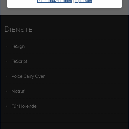
Datenschutzrichtlinien
|
Impressum
Dienste
TeSign
TeScript
Voice Carry Over
Notruf
Für Hörende