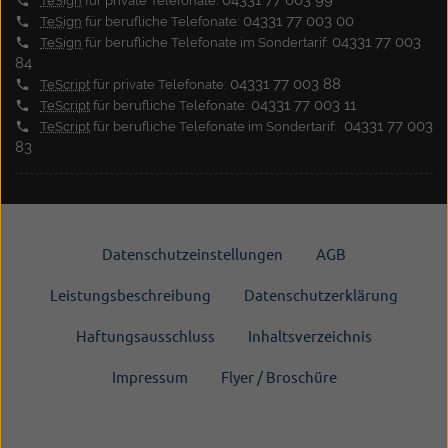
TeSign
für private Telefonate:
04331 77 003 00
TeSign
für berufliche Telefonate:
04331 77 003
TeSign
für berufliche Telefonate im Sondertarif:
84
04331 77 003 88
TeScript
für private Telefonate:
04331 77 003 11
TeScript
für berufliche Telefonate:
04331 77 003
TeScript
für berufliche Telefonate im Sondertarif:
83
Datenschutzeinstellungen
AGB
Leistungsbeschreibung
Datenschutzerklärung
Haftungsausschluss
Inhaltsverzeichnis
Impressum
Flyer / Broschüre