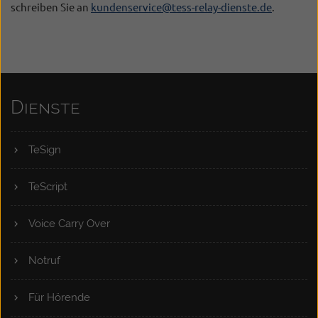
schreiben Sie an
kundenservice@tess-relay-dienste.de
.
Dienste
TeSign
TeScript
Voice Carry Over
Notruf
Für Hörende