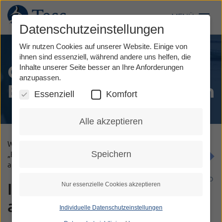
Direkt
zum
MENÜ
Toggl
Inhalt
Datenschutzeinstellungen
Wir nutzen Cookies auf unserer Website. Einige von
ihnen sind essenziell, während andere uns helfen, die
Online Schulung
Inhalte unserer Seite besser an Ihre Anforderungen
anzupassen.
Erfolgreich Telefonieren
Essenziell
Komfort
Alle akzeptieren
Wir bieten eine
kostenlose
Online-Schulung
Speichern
„Erfolgreich telefonieren im privaten Bereich“
an.
DGS VIDEO
Inhalte sind unter
Nur essenzielle Cookies akzeptieren
anderem
Individuelle Datenschutzeinstellungen