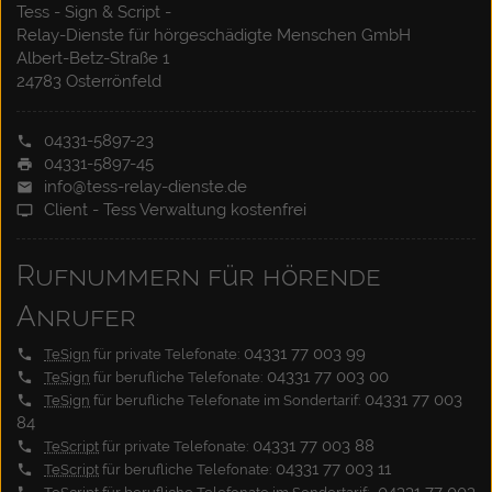
Tess - Sign & Script -
Relay-Dienste für hörgeschädigte Menschen GmbH
Albert-Betz-Straße 1
24783 Osterrönfeld
04331-5897-23
04331-5897-45
info@tess-relay-dienste.de
Client - Tess Verwaltung kostenfrei
Rufnummern für hörende
Anrufer
04331 77 003 99
TeSign
für private Telefonate:
04331 77 003 00
TeSign
für berufliche Telefonate:
04331 77 003
TeSign
für berufliche Telefonate im Sondertarif:
84
04331 77 003 88
TeScript
für private Telefonate:
04331 77 003 11
TeScript
für berufliche Telefonate: