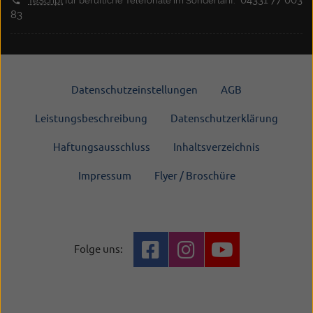
04331 77 003
TeScript
für berufliche Telefonate im Sondertarif:
83
Datenschutzeinstellungen
AGB
Leistungsbeschreibung
Datenschutzerklärung
Haftungsausschluss
Inhaltsverzeichnis
Impressum
Flyer / Broschüre
Folge uns: