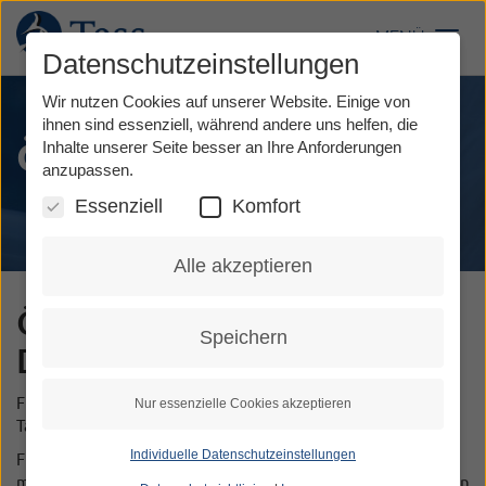
Direkt
zum
MENÜ
Toggl
Inhalt
Datenschutzeinstellungen
Wir nutzen Cookies auf unserer Website. Einige von
ihnen sind essenziell, während andere uns helfen, die
Öffnungszeiten
Inhalte unserer Seite besser an Ihre Anforderungen
anzupassen.
Essenziell
Komfort
Alle akzeptieren
Öffnungszeiten der Relay-
Speichern
Dienste
TeSign
&
TeScript
Für die private Nutzung sind die Tess - Relay-Dienste an 365
Nur essenzielle Cookies akzeptieren
Tagen rund um die Uhr (24/7) erreichbar.
Individuelle Datenschutzeinstellungen
Für die berufliche Nutzung sind die Tess - Relay-Dienste
montags-donnerstags von 8.00 bis 18.00 Uhr und freitags von