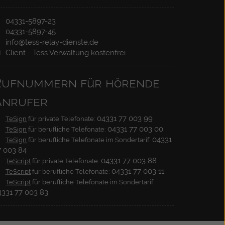
Nutzung für Jeden.
04331-5897-23
04331-5897-45
info@tess-relay-dienste.de
Client - Tess Verwaltung kostenfrei
Rufnummern für hörende
Anrufer
04331 77 003 99
TeSign
für private Telefonate:
04331 77 003 00
TeSign
für berufliche Telefonate:
04331
TeSign
für berufliche Telefonate im Sondertarif:
7 003 84
04331 77 003 88
TeScript
für private Telefonate:
04331 77 003 11
TeScript
für berufliche Telefonate:
TeScript
für berufliche Telefonate im Sondertarif:
4331 77 003 83