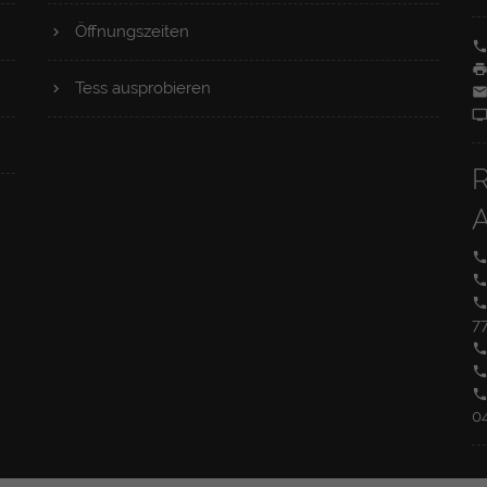
Gesprächspartner her. Er überträgt nun die
Öffnungszeiten
Gesprächsinhalte von deutscher Schriftsprache
in deutsche Lautsprache und umgekehrt.
Tess ausprobieren
7
0