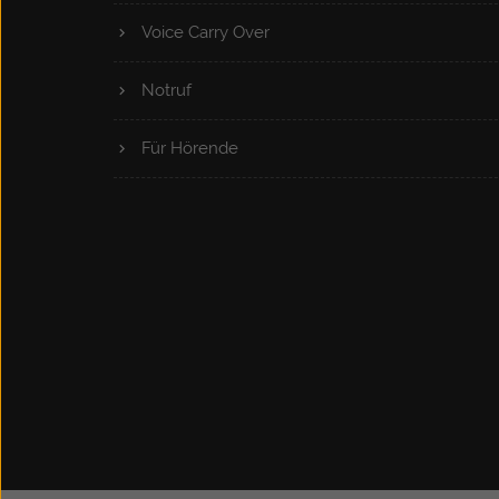
Gebärdensprachdolmetscher von Deutscher
Voice Carry Over
Gebärdensprache in deutsche Lautsprache und
umgekehrt übersetzt. Auch
Notruf
lautsprachbegleitende Gebärden werden
übersetzt.
Für Hörende