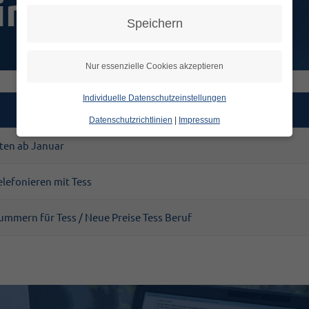
infos
Speichern
Nur essenzielle Cookies akzeptieren
Individuelle Datenschutzeinstellungen
Datenschutzrichtlinien
|
Impressum
ten ab Januar
lefonieren mit Tess
ummern für Tess / Neue Preise Tess Beruf