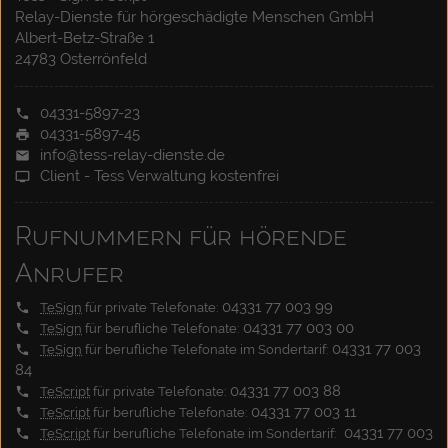
Relay-Dienste für hörgeschädigte Menschen GmbH
Albert-Betz-Straße 1
24783 Osterrönfeld
04331-5897-23
04331-5897-45
info@tess-relay-dienste.de
Client - Tess Verwaltung kostenfrei
Rufnummern für hörende
Anrufer
04331 77 003 99
TeSign
für private Telefonate:
04331 77 003 00
TeSign
für berufliche Telefonate:
04331 77 003
TeSign
für berufliche Telefonate im Sondertarif:
84
04331 77 003 88
TeScript
für private Telefonate:
04331 77 003 11
TeScript
für berufliche Telefonate:
04331 77 003
TeScript
für berufliche Telefonate im Sondertarif: