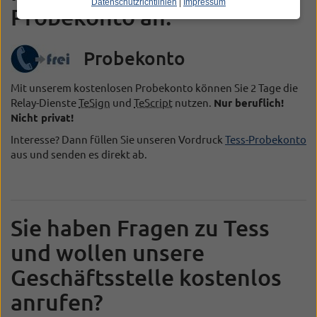
Datenschutzrichtlinien
|
Impressum
Probekonto an.
Kostenfrei
Probekonto
/
Mit unserem kostenlosen Probekonto können Sie 2 Tage die
Frei
Relay-Dienste
TeSign
und
TeScript
nutzen.
Nur beruflich!
Nicht privat!
Interesse? Dann füllen Sie unseren Vordruck
Tess-Probekonto
aus und senden es direkt ab.
Sie haben Fragen zu Tess
und wollen unsere
Geschäftsstelle kostenlos
anrufen?