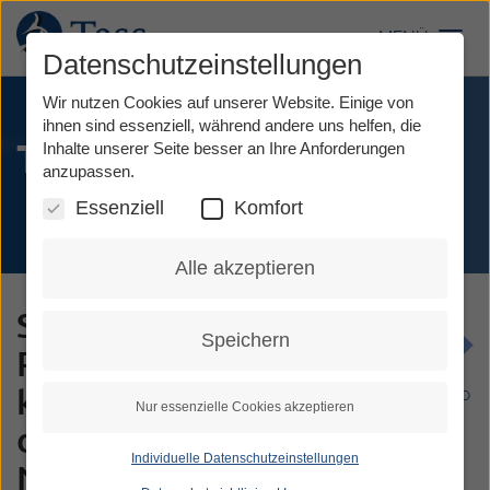
Direkt
zum
MENÜ
Toggl
Inhalt
Datenschutzeinstellungen
Wir nutzen Cookies auf unserer Website. Einige von
ihnen sind essenziell, während andere uns helfen, die
Tess ausprobieren
Inhalte unserer Seite besser an Ihre Anforderungen
anzupassen.
Essenziell
Komfort
Alle akzeptieren
Sie wollen unsere
Speichern
Relay-Dienste
kostenlos testen? Für
DGS VIDEO
Nur essenzielle Cookies akzeptieren
die berufliche
Individuelle Datenschutzeinstellungen
Nutzung bieten wir ein