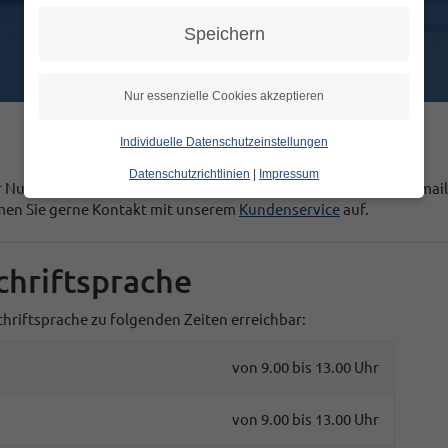
Speichern
Nur essenzielle Cookies akzeptieren
Individuelle Datenschutzeinstellungen
Datenschutzrichtlinien
|
Impressum
 Nutzung unserer Relay-Dienste? Dann senden Sie bitte eine Email
hmen Sie gerne Kontakt mit unserem
Kundenservice
auf.
chriftsprache
hriftsprache zu folgenden Zeiten erreichbar:
von 9.00 bis 13.00 Uhr
von 9.00 bis 13.00 Uhr