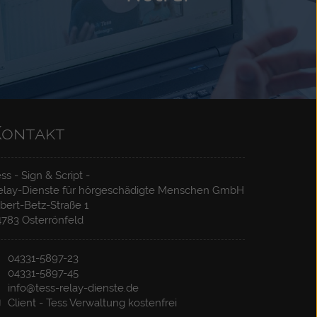
Kontakt
Wir vermitteln Ihre Notrufe zur zuständigen
ss - Sign & Script -
Notrufleitstelle. Kostenlos und bundesweit. Sie
elay-Dienste für hörgeschädigte Menschen GmbH
können über die Relay-Dienste die Notrufe 110
bert-Betz-Straße 1
4783 Osterrönfeld
und 112 anrufen. Kostenlose Registrierung und
Nutzung für Jeden.
04331-5897-23
04331-5897-45
info@tess-relay-dienste.de
Client - Tess Verwaltung kostenfrei