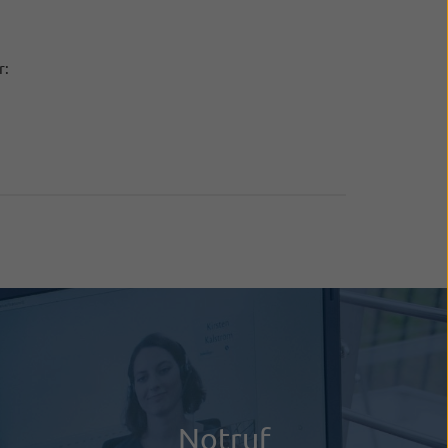
r:
Notruf