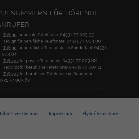
Rufnummern für hörende
Anrufer
04331 77 003 99
TeSign
für private Telefonate:
04331 77 003 00
TeSign
für berufliche Telefonate:
04331
TeSign
für berufliche Telefonate im Sondertarif:
7 003 84
04331 77 003 88
TeScript
für private Telefonate:
04331 77 003 11
TeScript
für berufliche Telefonate:
TeScript
für berufliche Telefonate im Sondertarif:
4331 77 003 83
Inhaltsverzeichnis
Impressum
Flyer / Broschüre