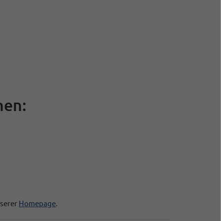
nen:
nserer
Homepage
.