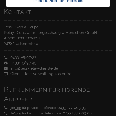
Datenschutzrichtlinien
|
Impressum
Kontakt
Tess - Sign & Script -
Relay-Dienste für hörgeschädigte Menschen GmbH
Albert-Betz-Straße 1
24783 Osterrönfeld
04331-5897-23
04331-5897-45
info@tess-relay-dienste.de
Client - Tess Verwaltung kostenfrei
Rufnummern für hörende
Anrufer
04331 77 003 99
TeSign
für private Telefonate:
04331 77 003 00
TeSign
für berufliche Telefonate: