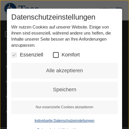
Direkt
Download Flyer
zum
MENÜ
Toggl
Inhalt
Datenschutzeinstellungen
Wir nutzen Cookies auf unserer Website. Einige von
Dienste
ihnen sind essenziell, während andere uns helfen, die
Inhalte unserer Seite besser an Ihre Anforderungen
anzupassen.
TeSign
Essenziell
Komfort
TeScript
Alle akzeptieren
Voice Carry Over
Speichern
Notruf
Nur essenzielle Cookies akzeptieren
Für Hörende
Individuelle Datenschutzeinstellungen