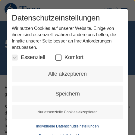
Direkt
zum
MENÜ
Toggl
Inhalt
Datenschutzeinstellungen
Wir nutzen Cookies auf unserer Website. Einige von
ihnen sind essenziell, während andere uns helfen, die
5. Verfügbarkeitszeiten
Inhalte unserer Seite besser an Ihre Anforderungen
anzupassen.
Essenziell
Komfort
Alle akzeptieren
Für die Bereitstellung der Relay-Dienste
TeSign
und
TeScript
Speichern
gilt Folgendes:
5.1 Die Relay-Dienste stehen zur privaten Nutzung täglich in
Nur essenzielle Cookies akzeptieren
der Zeit von 0.00 Uhr bis 24.00 Uhr und zur beruflichen
Nutzung montags bis donnerstags in der Zeit von 8.00 Uhr
bis 18.00 Uhr sowie freitags von 08.00 – 17.00 Uhr zur
Individuelle Datenschutzeinstellungen
Verfügung.