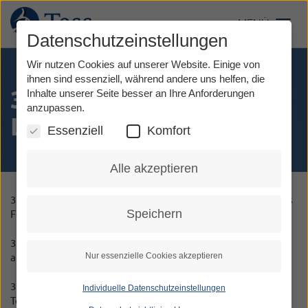
Direkt
zum
MENÜ
Toggl
Inhalt
Datenschutzeinstellungen
Wir nutzen Cookies auf unserer Website. Einige von
ihnen sind essenziell, während andere uns helfen, die
3. Ausschluss von
Inhalte unserer Seite besser an Ihre Anforderungen
anzupassen.
Leistungen durch Tess
Essenziell
Komfort
Alle akzeptieren
3.1 Die Relay-Dienste von Tess können nicht für Zwecke des
Speichern
Ferndolmetschens genutzt werden.
3.2 Übersetzungen in Fremdsprachen werden nicht
Nur essenzielle Cookies akzeptieren
angeboten.
3.3 Über die Relay-Dienste von Tess sind keine
Individuelle Datenschutzeinstellungen
Telefonverbindungen zu folgenden Servicerufnummern