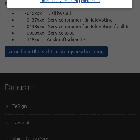
Datenschutzrichtlinien
|
Impressum
möglich:
- 010xxx Call by Call
- 0137xxx Servicenummer für TeleVoting
- 0138xxx Servicenummer für TeleVoting / Call-In
- 0900xxx Service 0900
- 118xx Auskunftsdienste
zurück zur Übersicht Leistungsbeschreibung
Dienste
TeSign
TeScript
Voice Carry Over