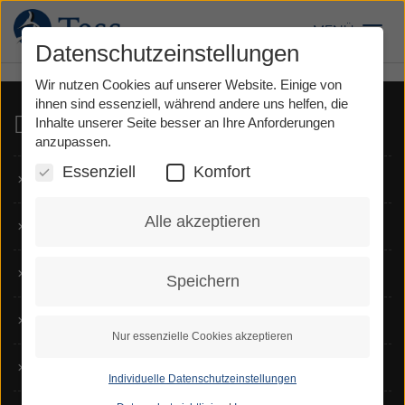
Direkt
zum
MENÜ
Toggl
Inhalt
Datenschutzeinstellungen
Wir nutzen Cookies auf unserer Website. Einige von
ihnen sind essenziell, während andere uns helfen, die
Dienste
Inhalte unserer Seite besser an Ihre Anforderungen
anzupassen.
Essenziell
Komfort
TeSign
Alle akzeptieren
TeScript
Voice Carry Over
Speichern
Notruf
Nur essenzielle Cookies akzeptieren
Für Hörende
Individuelle Datenschutzeinstellungen