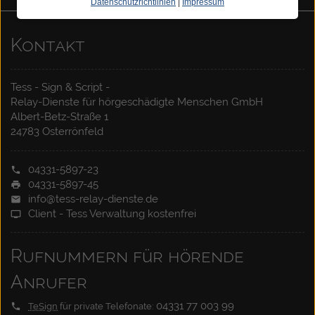
Datenschutzrichtlinien
|
Impressum
Kontakt
Tess - Sign & Script -
Relay-Dienste für hörgeschädigte Menschen GmbH
Albert-Betz-Straße 1
24783 Osterrönfeld
04331-5897-23
04331-5897-45
info@tess-relay-dienste.de
Client - Tess Verwaltung kostenfrei
Rufnummern für hörende
Anrufer
04331 77 003 99
TeSign
für private Telefonate: