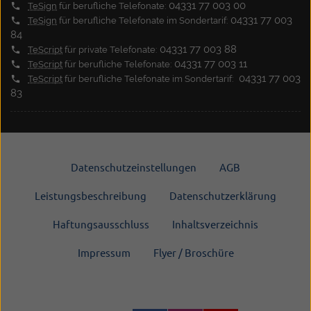
04331 77 003 00
TeSign
für berufliche Telefonate:
04331 77 003
TeSign
für berufliche Telefonate im Sondertarif:
84
04331 77 003 88
TeScript
für private Telefonate:
04331 77 003 11
TeScript
für berufliche Telefonate:
04331 77 003
TeScript
für berufliche Telefonate im Sondertarif:
83
Datenschutzeinstellungen
AGB
Leistungsbeschreibung
Datenschutzerklärung
Haftungsausschluss
Inhaltsverzeichnis
Impressum
Flyer / Broschüre