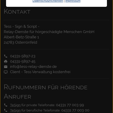
Datenschutzrichtlinien
|
Impressum
Kontakt
Tess - Sign & Script -
Relay-Dienste für hörgeschädigte Menschen GmbH
Albert-Betz-Straße 1
24783 Osterrönfeld
04331-5897-23
04331-5897-45
info@tess-relay-dienste.de
Client - Tess Verwaltung kostenfrei
Rufnummern für hörende
Anrufer
04331 77 003 99
TeSign
für private Telefonate:
04331 77 003 00
TeSign
für berufliche Telefonate: