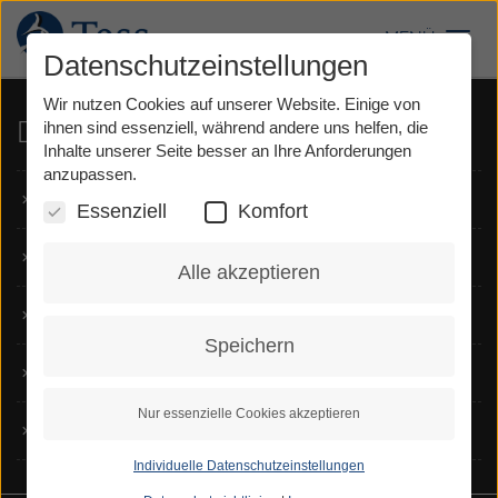
Direkt
Leistungsbeschreibung_Tess_Preise ab_01.26.pdf
zum
MENÜ
Toggl
Inhalt
Datenschutzeinstellungen
Wir nutzen Cookies auf unserer Website. Einige von
Dienste
ihnen sind essenziell, während andere uns helfen, die
Inhalte unserer Seite besser an Ihre Anforderungen
anzupassen.
TeSign
Essenziell
Komfort
TeScript
Alle akzeptieren
Voice Carry Over
Speichern
Notruf
Nur essenzielle Cookies akzeptieren
Für Hörende
Individuelle Datenschutzeinstellungen