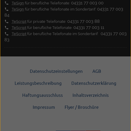
04331 77 003 00
TeSign
für berufliche Telefonate:
04331 77 003
TeSign
für berufliche Telefonate im Sondertarif:
84
04331 77 003 88
TeScript
für private Telefonate:
04331 77 003 11
TeScript
für berufliche Telefonate:
04331 77 003
TeScript
für berufliche Telefonate im Sondertarif:
83
Datenschutzeinstellungen
AGB
Leistungsbeschreibung
Datenschutzerklärung
Haftungsausschluss
Inhaltsverzeichnis
Impressum
Flyer / Broschüre