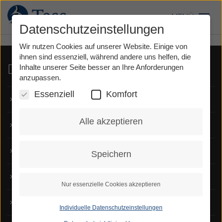
Direkt
Aufgrund Ihrer Privatsphäreneinstellungen kann dieser Inhalt
zum
nicht eingebettet werden.
MENÜ
Toggl
Inhalt
Datenschutzeinstellungen
Wir nutzen Cookies auf unserer Website. Einige von
ihnen sind essenziell, während andere uns helfen, die
Dienste
Inhalte unserer Seite besser an Ihre Anforderungen
anzupassen.
Essenziell
Komfort
TeSign
Alle akzeptieren
TeScript
Voice Carry Over
Speichern
Notruf
Nur essenzielle Cookies akzeptieren
Für Hörende
Individuelle Datenschutzeinstellungen