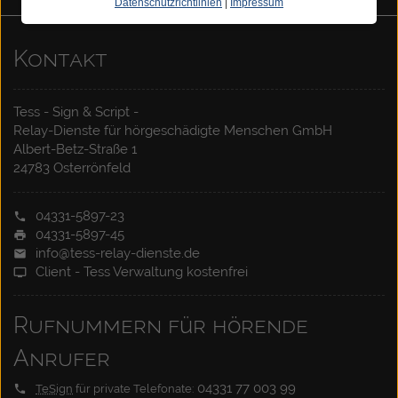
Datenschutzrichtlinien
|
Impressum
Kontakt
Tess - Sign & Script -
Relay-Dienste für hörgeschädigte Menschen GmbH
Albert-Betz-Straße 1
24783 Osterrönfeld
04331-5897-23
04331-5897-45
info@tess-relay-dienste.de
Client - Tess Verwaltung kostenfrei
Rufnummern für hörende
Anrufer
04331 77 003 99
TeSign
für private Telefonate: