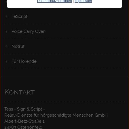
Datenschutzrichtlinien
|
Impressum
TeSign
TeScript
Voice Carry Over
Notruf
Für Hörende
Kontakt
Tess - Sign & Script -
Relay-Dienste für hörgeschädigte Menschen GmbH
Albert-Betz-Straße 1
24783 Osterrönfeld