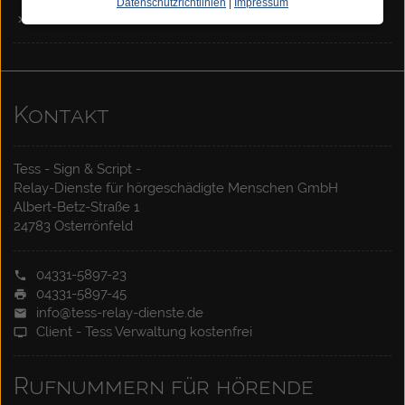
Datenschutzrichtlinien
|
Impressum
Für Hörende
Kontakt
Tess - Sign & Script -
Relay-Dienste für hörgeschädigte Menschen GmbH
Albert-Betz-Straße 1
24783 Osterrönfeld
04331-5897-23
04331-5897-45
info@tess-relay-dienste.de
Client - Tess Verwaltung kostenfrei
Rufnummern für hörende