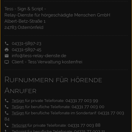
Tess - Sign & Script -
Relay-Dienste für hörgeschädigte Menschen GmbH
Albert-Betz-Straße 1
24783 Osterrönfeld
04331-5897-23
04331-5897-45
info@tess-relay-dienste.de
Client - Tess Verwaltung kostenfrei
Rufnummern für hörende
Anrufer
04331 77 003 99
TeSign
für private Telefonate:
04331 77 003 00
TeSign
für berufliche Telefonate:
04331 77 003
TeSign
für berufliche Telefonate im Sondertarif:
84
04331 77 003 88
TeScript
für private Telefonate:
04331 77 003 11
TeScript
für berufliche Telefonate: