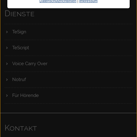
Datenschutzrichtlinien
|
Impressum
Dienste
TeSign
TeScript
Voice Carry Over
Notruf
Für Hörende
Kontakt