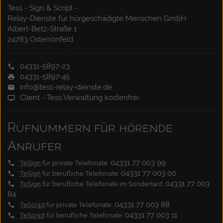
Tess - Sign & Script -
Relay-Dienste für hörgeschädigte Menschen GmbH
Albert-Betz-Straße 1
24783 Osterrönfeld
04331-5897-23
04331-5897-45
info@tess-relay-dienste.de
Client - Tess Verwaltung kostenfrei
Rufnummern für hörende
Anrufer
04331 77 003 99
TeSign
für private Telefonate:
04331 77 003 00
TeSign
für berufliche Telefonate:
04331 77 003
TeSign
für berufliche Telefonate im Sondertarif:
84
04331 77 003 88
TeScript
für private Telefonate:
04331 77 003 11
TeScript
für berufliche Telefonate: