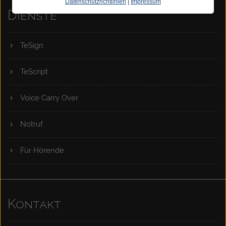
Datenschutzrichtlinien
|
Impressum
Dienste
TeSign
TeScript
Voice Carry Over
Notruf
Für Hörende
Kontakt