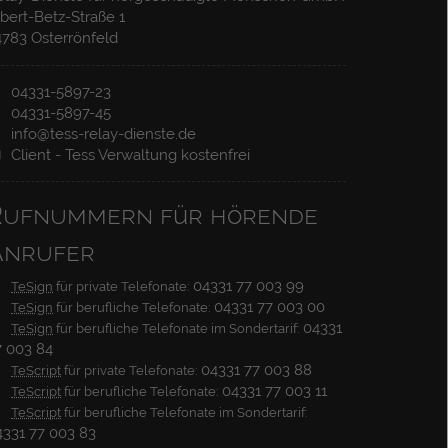
können über die Relay-Dienste die Notrufe 110
bert-Betz-Straße 1
4783 Osterrönfeld
und 112 anrufen. Kostenlose Registrierung und
Nutzung für Jeden.
04331-5897-23
04331-5897-45
info@tess-relay-dienste.de
Client - Tess Verwaltung kostenfrei
Rufnummern für hörende
Anrufer
04331 77 003 99
TeSign
für private Telefonate:
04331 77 003 00
TeSign
für berufliche Telefonate:
04331
TeSign
für berufliche Telefonate im Sondertarif:
7 003 84
04331 77 003 88
TeScript
für private Telefonate:
04331 77 003 11
TeScript
für berufliche Telefonate:
TeScript
für berufliche Telefonate im Sondertarif:
4331 77 003 83