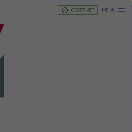
access_time
GEÖFFNET
MENÜ
Toggl