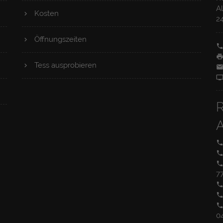
Schriftdolmetscher stellt eine
Al
Kosten
2
Telefonverbindung zum gewünschten hörenden
Gesprächspartner her. Er überträgt nun die
Öffnungszeiten
Gesprächsinhalte von deutscher Schriftsprache
in deutsche Lautsprache und umgekehrt.
Tess ausprobieren
7
0