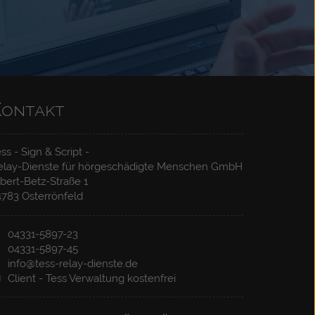
Kontakt
Wir vermitteln Ihre Notrufe zur zuständigen
ss - Sign & Script -
Notrufleitstelle. Kostenlos und bundesweit. Sie
elay-Dienste für hörgeschädigte Menschen GmbH
können über die Relay-Dienste die Notrufe 110
bert-Betz-Straße 1
4783 Osterrönfeld
und 112 anrufen. Kostenlose Registrierung und
Nutzung für Jeden.
04331-5897-23
04331-5897-45
info@tess-relay-dienste.de
Client - Tess Verwaltung kostenfrei