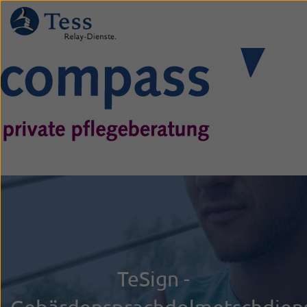
Direkt
zum
Inhalt
TeSign -