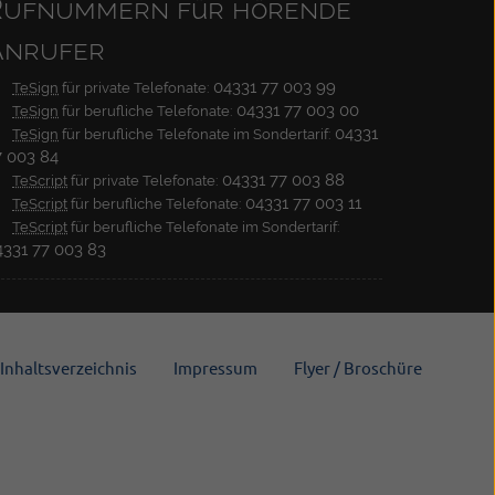
Rufnummern für hörende
Anrufer
04331 77 003 99
TeSign
für private Telefonate:
04331 77 003 00
TeSign
für berufliche Telefonate:
04331
TeSign
für berufliche Telefonate im Sondertarif:
7 003 84
04331 77 003 88
TeScript
für private Telefonate:
04331 77 003 11
TeScript
für berufliche Telefonate:
TeScript
für berufliche Telefonate im Sondertarif:
4331 77 003 83
Inhaltsverzeichnis
Impressum
Flyer / Broschüre