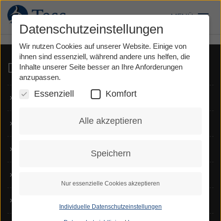
Direkt
zum
MENÜ
Toggl
Inhalt
Datenschutzeinstellungen
Wir nutzen Cookies auf unserer Website. Einige von
ihnen sind essenziell, während andere uns helfen, die
Dienste
Inhalte unserer Seite besser an Ihre Anforderungen
anzupassen.
Essenziell
Komfort
TeSign
Alle akzeptieren
TeScript
Voice Carry Over
Speichern
Notruf
Nur essenzielle Cookies akzeptieren
Für Hörende
Individuelle Datenschutzeinstellungen