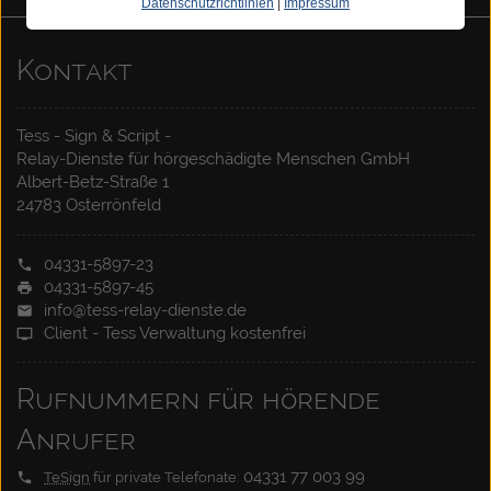
Datenschutzrichtlinien
|
Impressum
Kontakt
Tess - Sign & Script -
Relay-Dienste für hörgeschädigte Menschen GmbH
Albert-Betz-Straße 1
24783 Osterrönfeld
04331-5897-23
04331-5897-45
info@tess-relay-dienste.de
Client - Tess Verwaltung kostenfrei
Rufnummern für hörende
Anrufer
04331 77 003 99
TeSign
für private Telefonate: