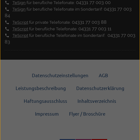
04331 77 003 00
TeSign
für berufliche Telefonate:
04331 77 003
TeSign
für berufliche Telefonate im Sondertarif:
84
04331 77 003 88
TeScript
für private Telefonate:
04331 77 003 11
TeScript
für berufliche Telefonate:
04331 77 003
TeScript
für berufliche Telefonate im Sondertarif:
83
Datenschutzeinstellungen
AGB
Leistungsbeschreibung
Datenschutzerklärung
Haftungsausschluss
Inhaltsverzeichnis
Impressum
Flyer / Broschüre